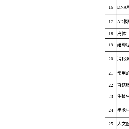
16
DNA
17
AD
18
离体
19
结缔
20
消化
21
常用
22
直结
23
生殖
24
手术
25
人文