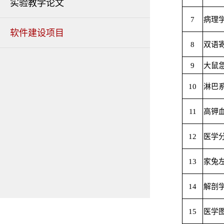
实验教学论文
7
病理
软件建设项目
8
双语
9
大鼠
10
淋巴
11
高钾
12
医学
13
家兔
14
解剖
15
医学