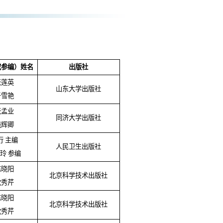
或参编）姓名
出版社
张莲英
山东大学出版社
于雪艳
张孟业
同济大学出版社
苑辉卿
行 主编
人民卫生出版社
玲 参编
陈晓阳
北京科学技术出版社
沈秀芹
陈晓阳
北京科学技术出版社
沈秀芹